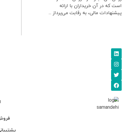
است که در آن خریداران با ارائه
پیشنهادات مالی، به رقابت می‌پرداز ...
ا
فروش: 745705
پشتیبانی: 95-246990