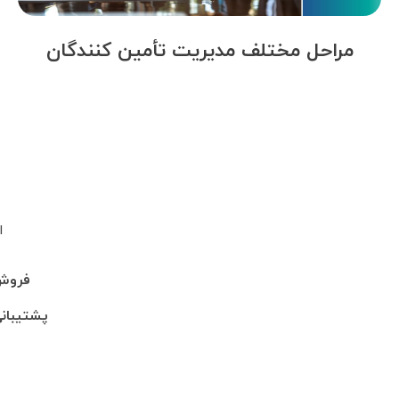
مراحل مختلف مدیریت تأمین کنندگان
ا
فروش: 745705
پشتیبانی: 95-246990