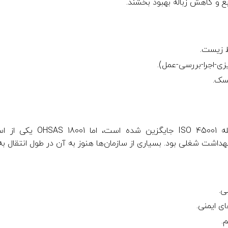
ابع و کاهش زباله بهبود بخشند.
 زیست.
زی-اجرا-بررسی-عمل).
سک.
اگرچه این استاندارد به وسیله 
ی بود. بسیاری از سازمان‌ها هنوز به آن در طول انتقال به ISO 45001 اشاره می‌کنند
ی.
ی ایمنی.
.