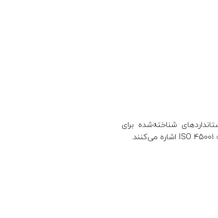
ISO 45001 جایگزین شده است، اما OHSAS 18001 یکی از استانداردهای شناخته‌شده برای
.