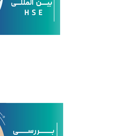
ی
ا
س
ت
ا
ن
د
ا