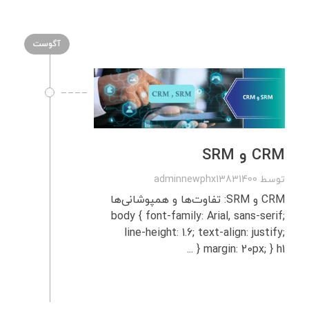
آگوست
CRM و SRM
توسط
adminnewphx13831400
CRM و SRM: تفاوت‌ها و همپوشانی‌ها
body { font-family: Arial, sans-serif;
line-height: 1.6; text-align: justify;
margin: 20px; } h1 { ...