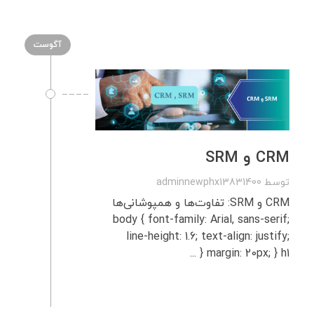
آگوست
CRM و SRM
توسط
adminnewphx13831400
CRM و SRM: تفاوت‌ها و همپوشانی‌ها
body { font-family: Arial, sans-serif;
line-height: 1.6; text-align: justify;
margin: 20px; } h1 { ...