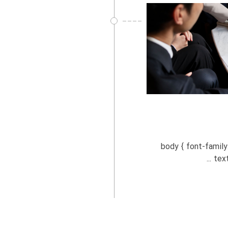
 body { font-family: Arial, sans-serif;
text