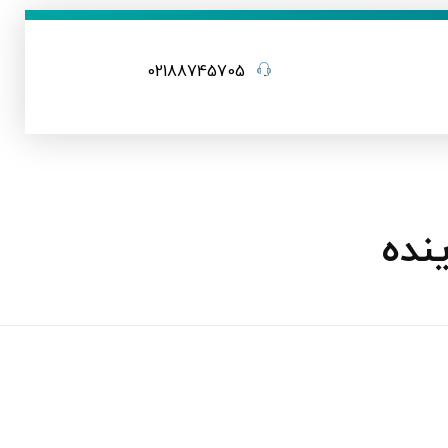
02188745705
نده