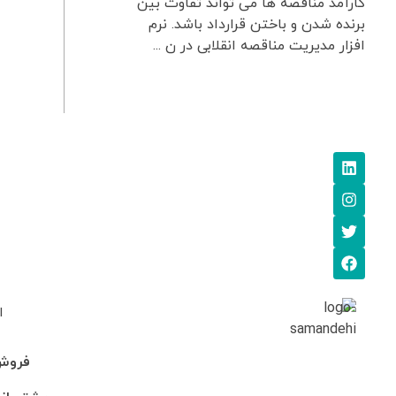
کارآمد مناقصه ها می تواند تفاوت بین
برنده شدن و باختن قرارداد باشد. نرم
افزار مدیریت مناقصه انقلابی در ن ...
ا
فروش: 745705