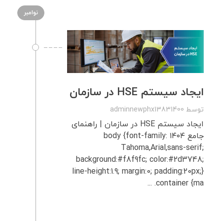
نوامبر
ایجاد سیستم HSE در سازمان
توسط
adminnewphx13831400
ایجاد سیستم HSE در سازمان | راهنمای
جامع ۱۴۰۴ body {font-family:
Tahoma,Arial,sans-serif;
background:#f8f9fc; color:#2d3748;
line-height:1.9; margin:0; padding:20px;}
.container {ma ...