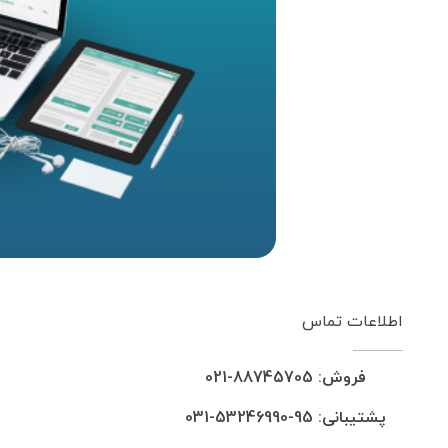
اطلاعات تماس
فروش: 88745705-021
پشتیبانی: 95-53246990-031