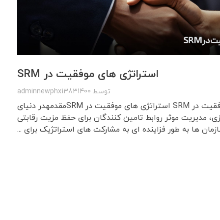
استراتژی های موفقیت در SRM
توسط
adminnewphx13831400
استراتژی های موفقیت در SRM استراتژی های موفقیت در SRMمقدمهدر دنیای
ی، مدیریت موثر روابط تامین کنندگان برای حفظ مزیت رقابتی
مان ها به طور فزاینده ای به مشارکت های استراتژیک برای ...