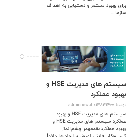
برای بهبود مستمر و دستیابی به اهداف
سازما ...
سیستم های مدیریت HSE و
بهبود عملکرد
توسط
adminnewphx13831400
سیستم های مدیریت HSE و بهبود
عملکرد سیستم های مدیریت HSE و
بهبود عملکردمقدمهدر چشم‌انداز
کسب‌وکار رقابتی امروز، سازمان‌ها دائماً