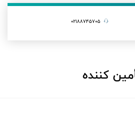
02188745705
مین‌ کننده