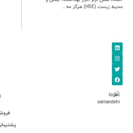
محیط زیست (HSE) هرگز مه ...
ا
فروش: 745705
پشتیبانی: 95-246990