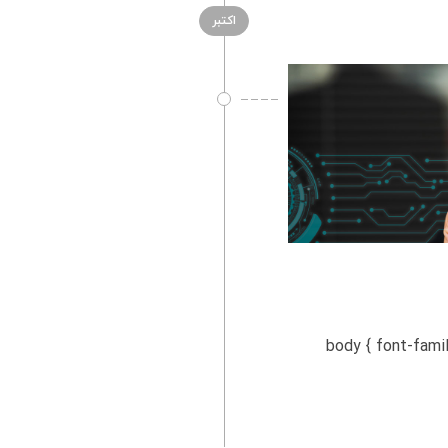
اکتبر
body { font-family: Arial, sans-seri;