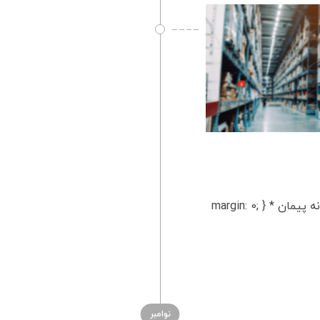
پایش و نظارت بر عملکرد تأمین کنندگان: راهنمای جامع | سامانه پیمان * { margin: 0;
نوامبر