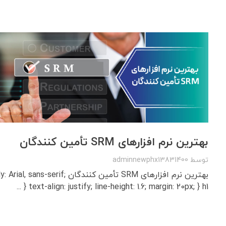
بهترین نرم‌ افزارهای SRM تأمین‌ کنندگان
توسط
adminnewphx13831400
بهترین نرم‌ افزارهای SRM تأمین‌ کنندگان f
text-align: justify; line-height: 1.6; margin: 20px; } h1 { ...