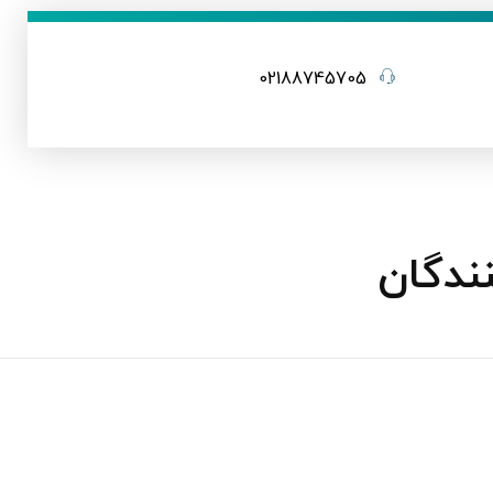
02188745705
ندگان