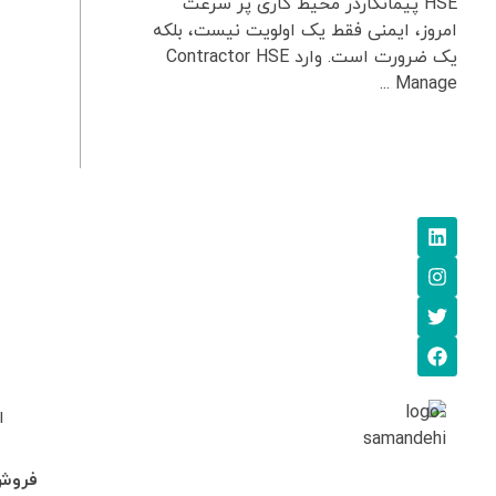
HSE پیمانکاردر محیط کاری پر سرعت
امروز، ایمنی فقط یک اولویت نیست، بلکه
یک ضرورت است. وارد Contractor HSE
Manage ...
ا
فروش: 745705