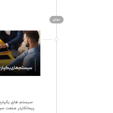
جولای
سیستم های یکپارچه
پیمانکاردر صنعت سری