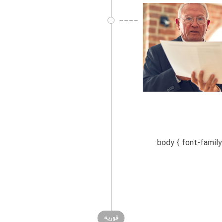
body { font-family: Arial, sans-se-
فوریه