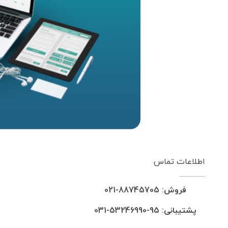
اطلاعات تماس
فروش: 88745705-021
پشتیبانی: 95-53246990-031