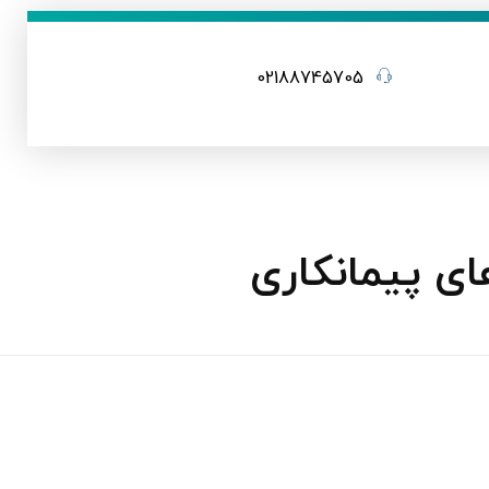
02188745705
ی پیمانکاری