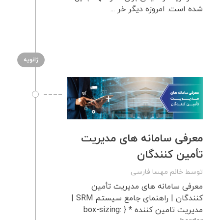
شده است. امروزه دیگر خر ...
ژانویه
معرفی سامانه های مدیریت
تأمین کنندگان
توسط
خانم مهسا فارسی
معرفی سامانه های مدیریت تأمین
کنندگان | راهنمای جامع سیستم SRM |
مدیریت تامین کننده * { box-sizing: