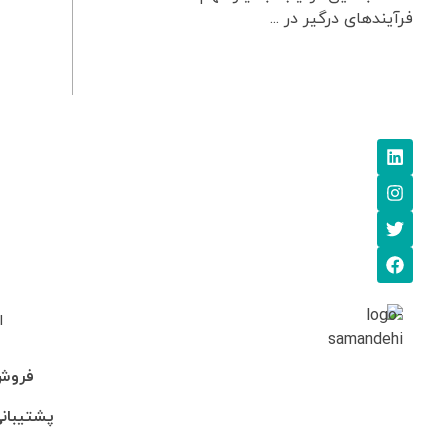
فرآیندهای درگیر در ...
ا
فروش: 745705
پشتیبانی: 95-246990