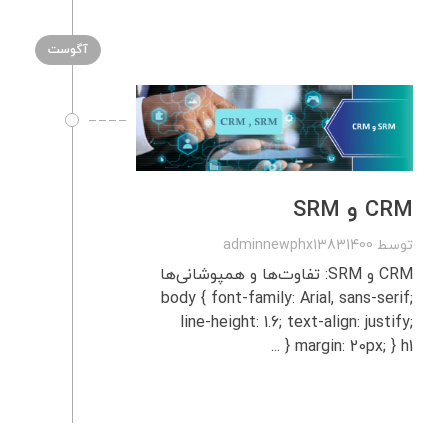
آگوست
CRM و SRM
توسط
adminnewphx13831400
CRM و SRM: تفاوت‌ها و همپوشانی‌ها
body { font-family: Arial, sans-serif;
line-height: 1.6; text-align: justify;
margin: 20px; } h1 { ...