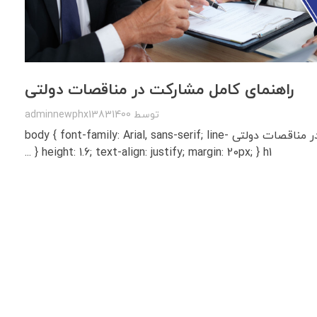
راهنمای کامل مشارکت در مناقصات دولتی
توسط
adminnewphx13831400
راهنمای کامل مشارکت در مناقصات دولتی body { font-family: Arial, sans-serif; line-
height: 1.6; text-align: justify; margin: 20px; } h1 { ...