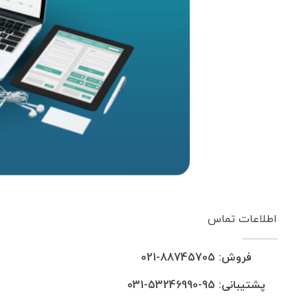
اطلاعات تماس
فروش: 88745705-021
پشتیبانی: 95-53246990-031