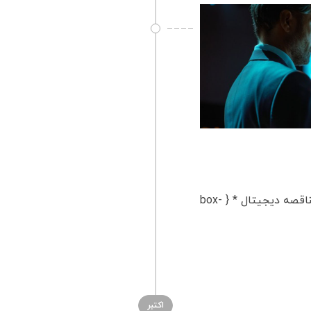
استفاده از فناوری در مزایده و مناقصه | مزایده الکترونیکی و مناقصه دیجیتال * { box-
اکتبر