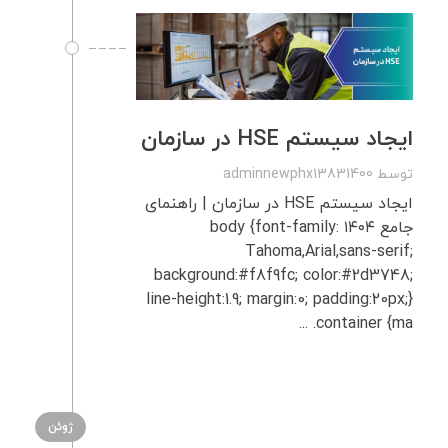
ایجاد سیستم HSE در سازمان
توسط
adminnewphx13831400
ایجاد سیستم HSE در سازمان | راهنمای
جامع ۱۴۰۴ body {font-family:
Tahoma,Arial,sans-serif;
background:#f8f9fc; color:#2d3748;
line-height:1.9; margin:0; padding:20px;}
.container {ma ...
ژوئن