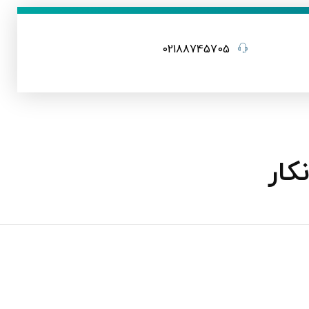
02188745705
کار