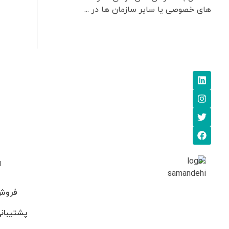
های خصوصی یا سایر سازمان ها در ...
ا
فروش: 745705
پشتیبانی: 95-246990