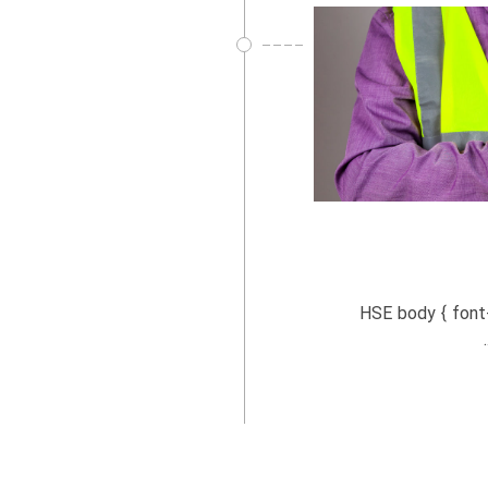
 سازمان‌ های دولتی در HSE نقش سازمان‌ های دولتی در HSE body { font-