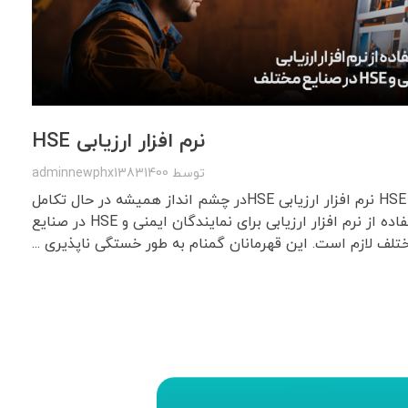
نرم افزار ارزیابی HSE
توسط
adminnewphx13831400
نرم افزار ارزیابی HSE نرم افزار ارزیابی HSEدر چشم انداز همیشه در حال تکامل
اهمیت و نیاز به استفاده از نرم افزار ارزیابی برای نمایندگان ایمنی و HSE در صنایع
تلف لازم است. این قهرمانان گمنام به طور خستگی ناپذیری ...