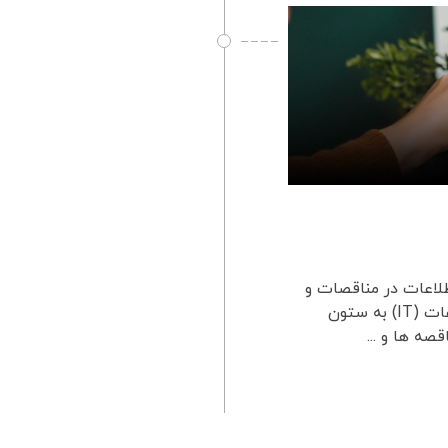
لاعات در مناقصات و
مزایده هامقدمه:در عصر دیجیتال پر سرعت امروز، فناوری اطلاعات (IT) به ستون
صه ها و ...