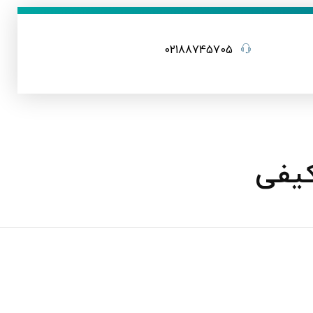
02188745705
کیفی