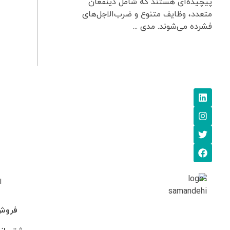
پیچیده‌ای هستند که شامل ذینفعان
متعدد، وظایف متنوع و ضرب‌الاجل‌های
فشرده می‌شوند. مدی ...
ا
فروش: 745705