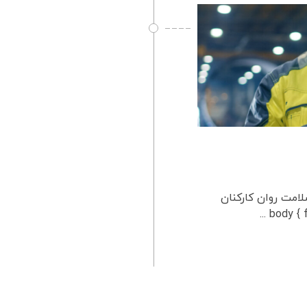
ن کارکنان نقش HSE در بهبود سلامت روان کارکنان
body { f