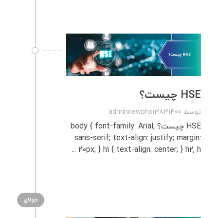
HSE چیست؟
توسط
adminnewphx13831400
HSE چیست؟ body { font-family: Arial,
sans-serif; text-align: justify; margin:
20px; } h1 { text-align: center; } h2, h ...
جولای