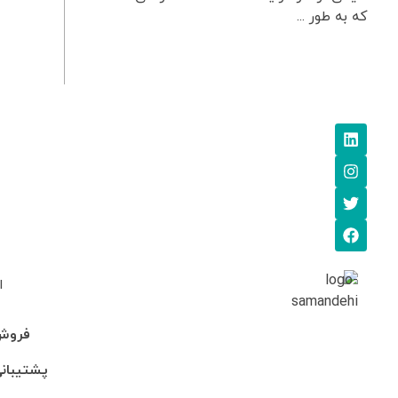
که به طور ...
ا
فروش: 745705
پشتیبانی: 95-246990