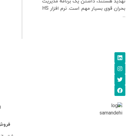
تهدید هستند، داشتن یک برنامه مدیریت
بحران قوی بسیار مهم است. نرم افزار HS
...
ا
فروش: 745705