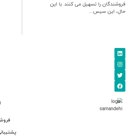
فروشندگان را تسهیل می کنند. با این
حال، این سیس ...
ا
فروش: 745705
پشتیبانی: 95-246990