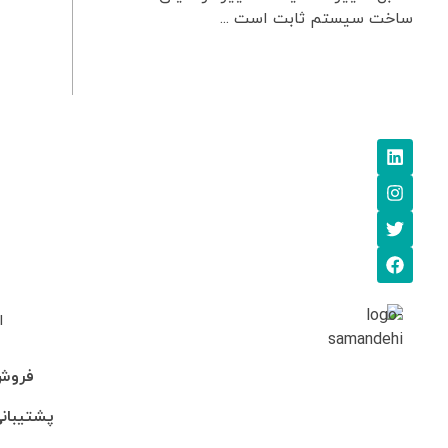
ساخت سیستم ثابت است ...
ا
فروش: 745705
پشتیبانی: 95-246990