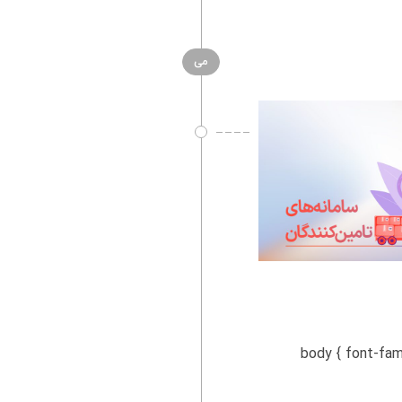
می
body { font-family: Arial, s-