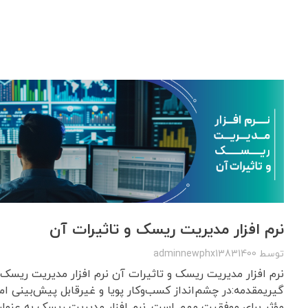
نرم افزار مدیریت ریسک و تاثیرات آن
توسط
adminnewphx13831400
نرم افزار مدیریت ریسک و تاثیرات آن نرم افزار مدیریت ریسک 
گیریمقدمه:در چشم‌انداز کسب‌وکار پویا و غیرقابل پیش‌بینی ا
مؤثر برای موفقیت مهم است. نرم افزار مدیریت ریسک به عنوان ا