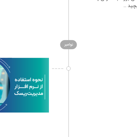
ید ...
نوامبر