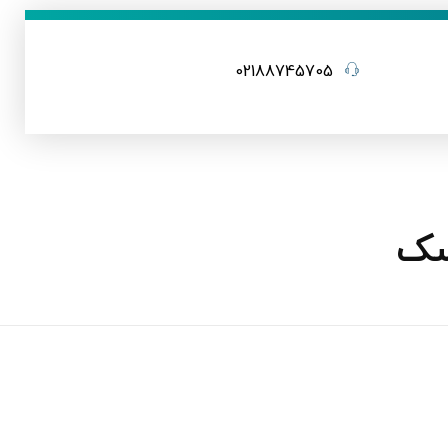
02188745705
سک