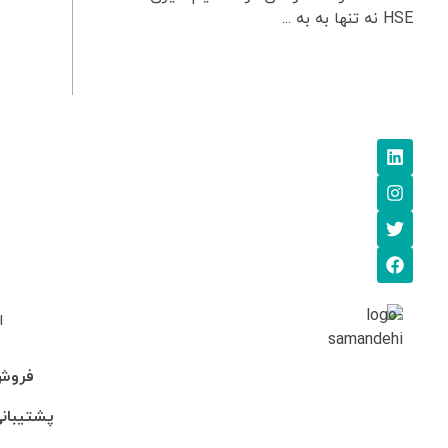
HSE نه تنها به به ...
ا
فروش: 745705
پشتیبانی: 95-246990