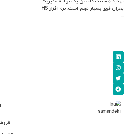
تهدید هستند، داشتن یک برنامه مدیریت
بحران قوی بسیار مهم است. نرم افزار HS
...
ا
فروش: 745705