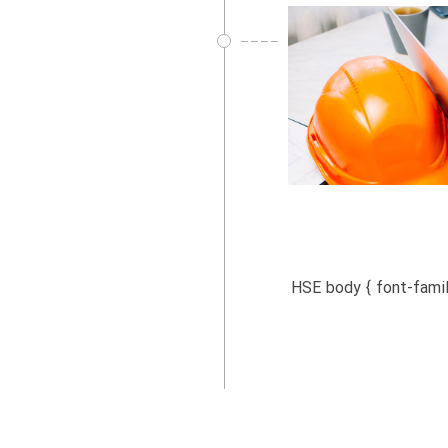
ای ارزیابی ریسک در HSE تکنیکهای ارزیابی ریسک در HSE body { font-family: