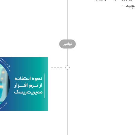
ید ...
نوامبر