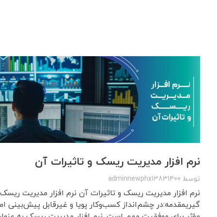
نرم افزار مدیریت ریسک و تاثیرات آن
توسط
adminnewphx13831400
نرم افزار مدیریت ریسک و تاثیرات آن نرم افزار مدیریت ریسک 
گیریمقدمه:در چشم‌انداز کسب‌وکار پویا و غیرقابل پیش‌بینی ا
مؤثر برای موفقیت مهم است. نرم افزار مدیریت ریسک به عنوان ا