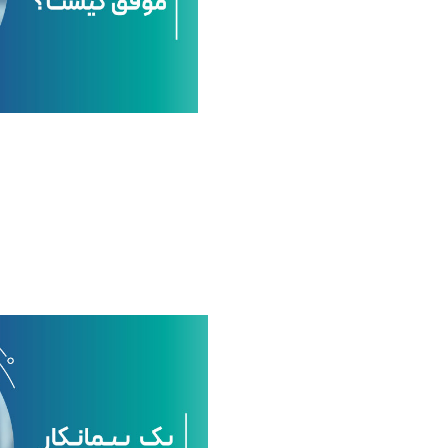
م
ا
ن
ک
ا
ر
م
و