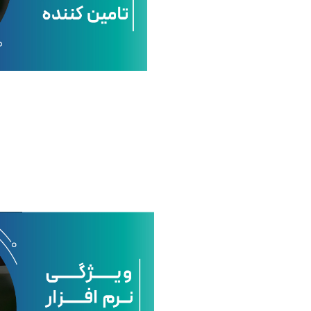
ی
ن
ر
م
ا
ف
ز
ا