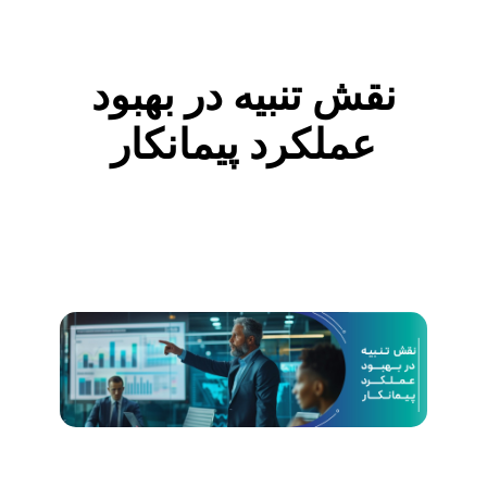
ن
نقش تنبیه در بهبود
ب
عملکرد پیمانکار
ی
ه
د
ر
ب
ه