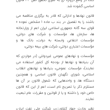
کند، در واقع دروازه ای به سوی تحقق اصل 44 قانون
اساسی گشوده شد.
قانون نهادها و اداراتی که قادر به برگزاری مناقصه می
باشند را به تفصیل در بند ب ماده 1 مشخص نموده «
قوای سه گانه جمهوری اسلامی ایران اعم از وزارتخانه
ها، سازمان ها، مؤسسات و شرکت های دولتی،
مؤسسات انتفاعی وابسته به دولت، بانک ها و
مؤسسات اعتباری دولتی، شرکت های بیمه دولتی،
مؤسسات و نهادهای عمومی غیردولتی (در مواردی که
آن بنیادها و نهادها از بودجه کل کشور استفاده می
نمایند)، مؤسسات عمومی، بنیادها و نهادهای انقلاب
اسلامی، شورای نگهبان قانون اساسی و همچنین
دستگاه ها، و واحدهایی که شمول قانون بر آن ها
مستلزم ذکر یا تصریح نام است، اعم از این که قانون
خاص خود را داشته و یا از قوانین و مقررات عام تبعیت
نمایند.
نظیر وزارت جهاد کشاورزی، شرکت ملی نفت ایران،