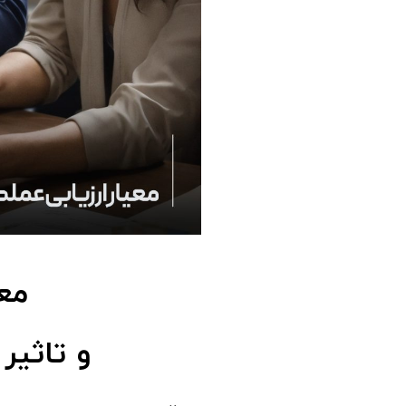
معی
و تاثیر