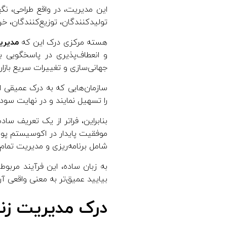
ت
این مدیریت، در واقع طراحی، نگ
تولیدکنندگان، توزیع‌کنندگان، خر
أ
هسته مرکزی درک این که
مدیری
م
و انعطاف‌پذیری در پاسخگویی ب
جهانی‌سازی و تغییرات سریع بازا
ی
سازمان‌هایی که به درک عمیقی از
را تسهیل نمایند و در نهایت سود
ن
بنابراین، فراتر از یک تعریف ساد
چ
شامل برنامه‌ریزی و مدیریت تمام
ی
به زبان ساده، این فرآیند مربو
بیایید عمیق‌تر به معنی واقعی آ
س
درک مدیریت زنج
ت