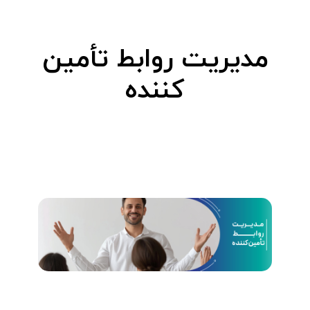
ی
مدیریت روابط تأمین‌
ت
کننده
ر
و
ا
ب
ط
ت